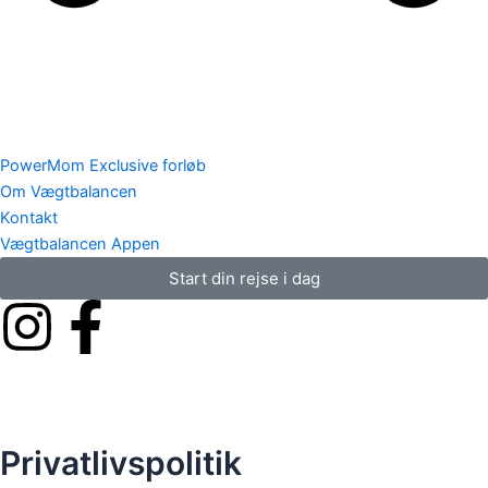
PowerMom Exclusive forløb
Om Vægtbalancen
Kontakt
Vægtbalancen Appen
Start din rejse i dag
I
F
n
a
s
c
Privatlivspolitik