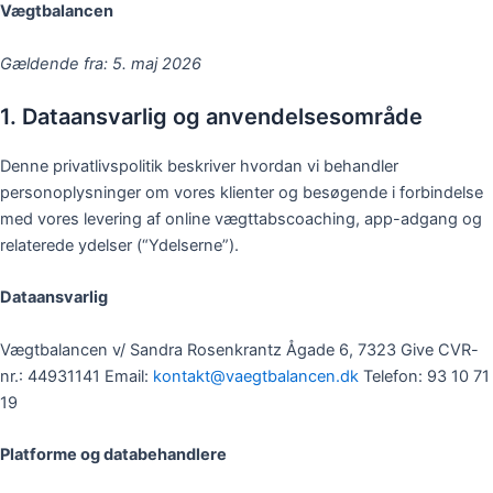
t
e
Vægtbalancen
a
b
Gældende fra: 5. maj 2026
g
o
1. Dataansvarlig og anvendelsesområde
r
o
Denne privatlivspolitik beskriver hvordan vi behandler
personoplysninger om vores klienter og besøgende i forbindelse
a
k
med vores levering af online vægttabscoaching, app-adgang og
relaterede ydelser (“Ydelserne”).
m
-
Dataansvarlig
f
Vægtbalancen v/ Sandra Rosenkrantz Ågade 6, 7323 Give CVR-
nr.: 44931141 Email:
kontakt@vaegtbalancen.dk
Telefon: 93 10 71
19
Platforme og databehandlere